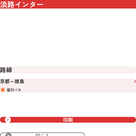
淡路インター
路線
京都～徳島
昼行バス
印刷
閉じる