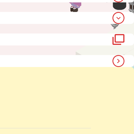
く
開
く