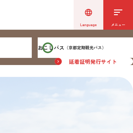
Language
メニュー
おこしバス
（京都定期観光バス）
延着証明発行
サイト