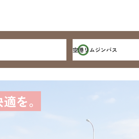
空港
リムジンバス
快適を。