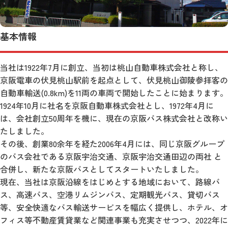
基本情報
当社は1922年7月に創立、当初は桃山自動車株式会社と称し、
京阪電車の伏見桃山駅前を起点として、伏見桃山御陵参拝客の
自動車輸送(0.8km)を11両の車両で開始したことに始まります。
1924年10月に社名を京阪自動車株式会社とし、1972年4月に
は、会社創立50周年を機に、現在の京阪バス株式会社と改称い
たしました。
その後、創業80余年を経た2006年4月には、同じ京阪グループ
のバス会社である京阪宇治交通、京阪宇治交通田辺の両社 と
合併し、新たな京阪バスとしてスタートいたしました。
現在、当社は京阪沿線をはじめとする地域において、路線バ
ス、高速バス、空港リムジンバス、定期観光バス、貸切バス
等、安全快適なバス輸送サービスを幅広く提供し、ホテル、オ
フィス等不動産賃貸業など関連事業も充実させつつ、2022年に