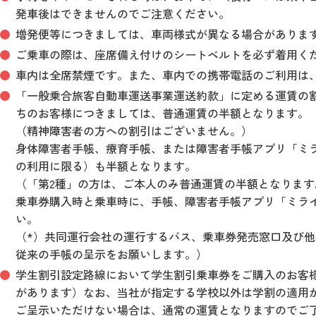
発車後はできませんのでご注意ください。
増発便等につきましては、車両様式が異なる場合がありま
ご乗車の際は、座席備え付けのシートベルトを必ず着用く
車内は全席禁煙です。また、車内での携帯電話のご利用は
「一般乗合旅客自動車運送事業運送約款」に定める運賃の割
ちのお客様につきましては、普通運賃の半額となります。
（精神障害者の方への割引はございません。）
身体障害者手帳、療育手帳、または障害者手帳アプリ「ミラ
の利用に限る）も半額となります。
（「第2種」の方は、ご本人のみ普通運賃の半額となります
乗車券購入時と乗車時に、手帳、障害者手帳アプリ「ミライ
い。
（*）共同運行会社の運行するバス、乗車券発売窓口及び
従来の手帳の呈示をお願いします。）
学生割引設定路線において学生割引乗車券をご購入のお客
があります）なお、当社が指定する学校以外は学割の適用
ご呈示いただけない場合は、通常の運賃となりますのでご