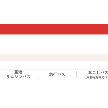
空港
おこしバ
急行バス
リムジンバス
（京都定期観光バ