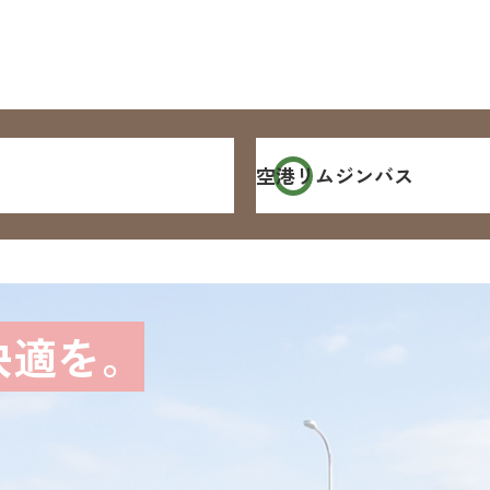
空港
リムジンバス
快適を。