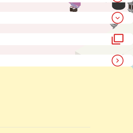
く
開
く