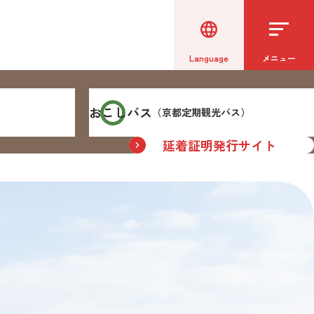
Language
メニュー
おこしバス
（京都定期観光バス）
延着証明発行
サイト