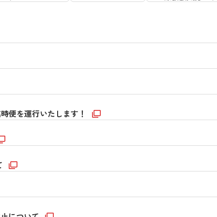
の臨時便を運行いたします！
て
休止について