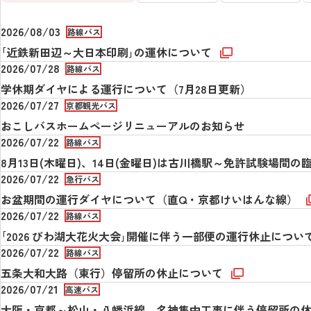
2026/08/03
路線バス
｢近鉄新田辺～大日本印刷｣の運休について
2026/07/28
路線バス
学休期ダイヤによる運行について（7月28日更新）
2026/07/27
京都観光バス
おこしバスホームページリニューアルのお知らせ
2026/07/22
路線バス
8月13日(木曜日)、14日(金曜日)は古川橋駅～免許試験場間
2026/07/22
急行バス
お盆期間の運行ダイヤについて（直Q・京都けいはんな線）
2026/07/22
路線バス
｢2026 びわ湖大花火大会｣開催に伴う一部便の運行休止につい
2026/07/22
路線バス
五条大和大路（東行）停留所の休止について
2026/07/21
高速バス
大阪・京都～松山・八幡浜線 名神集中工事に伴う停留所の