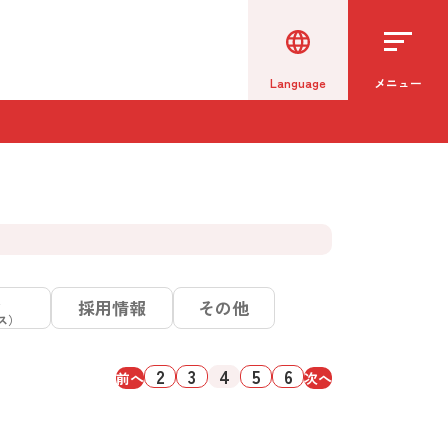
Language
メニュー
ス
採用情報
その他
ス）
2
3
4
5
6
前へ
次へ