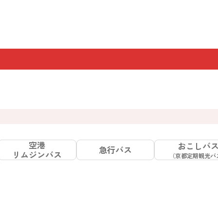
空港
おこしバ
急行バス
リムジンバス
（京都定期観光バ