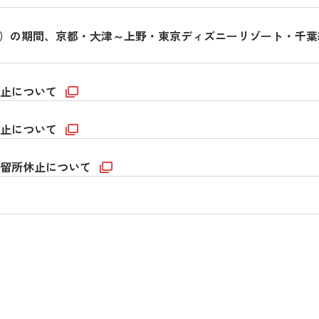
水曜日）の期間、京都・大津～上野・東京ディズニーリゾート・千
休止について
休止について
停留所休止について