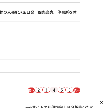
葉線の京都駅八条口発「四条烏丸」停留所を休
2
3
4
5
6
前へ
次へ
webサイトの利便性向上や分析等のため